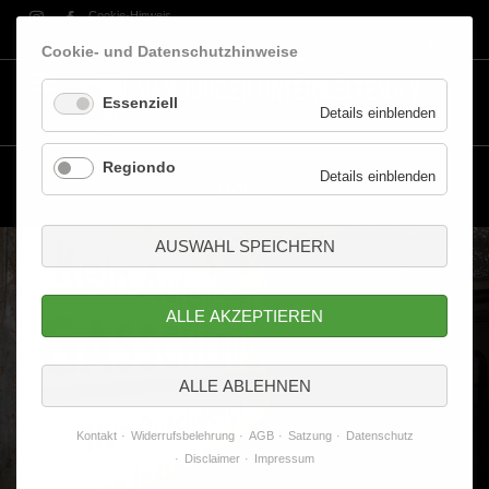
Cookie-Hinweis
Rechtliches
Anmelden
Cookie- und Datenschutzhinweise
Navigation
überspringen
Essenziell
für
Details einblenden
Essenzie
Regiondo
für
Details einblenden
Home
Regiond
AUSWAHL SPEICHERN
ALLE AKZEPTIEREN
ALLE ABLEHNEN
Kontakt
Widerrufsbelehrung
AGB
Satzung
Datenschutz
Disclaimer
Impressum