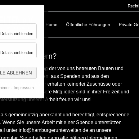
Recht
Navigat
überspr
Home
Öffentliche Führungen
Private G
für
Details einblenden
Essenziell
Architektursommer 2026
Tag der Industriekultur am Wasser 20
für
Details einblenden
zen oder fördern?
Regiondo
Tiefbunker Steintorwall
erhaltung und Wartung der von uns betreuten Bauten und
Mehrzweckanlage Harburg-Rathaus
LLE ABLEHNEN
eren Mitgliedsbeiträgen, aus Spenden und aus den
Shelter Central Station (english tour)
 Veranstaltungen. Wir erhalten keinerlei Zuschüsse oder
aimer
Impressum
in ehrenamtlich. Unsere Mitglieder sind in ihrer Freizeit und
Schellfischtunnel Altona
terstützung unserer Arbeit freuen wir uns!
Auf den Spuren der Großrohrpost
Stadtspaziergang Altonas Unterwelt
ls gemeinnützig anerkannt und berechtigt, entsprechende
Tag des offenen Denkmals 2025 - Ti
Wenn Sie unsere Arbeit mit einer Spende unterstützen
Mail unter info@hamburgerunterwelten.de an unsere
Gruppenführungen
ormular. Sie erhalten dann alle nötigen Informationen.