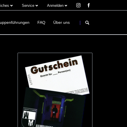
liches
Service
Anmelden
ion
Navigation
Navigation
ingen
überspringen
überspringen
ruppenführungen
FAQ
Über uns
Der Verein
25 - Schellfischtunnel
Unser Vorstand
Wir suchen
Mitglied werden
Berichte & Artikel
Downloads
Publikationen
efbunker Louise Schröder Strasse