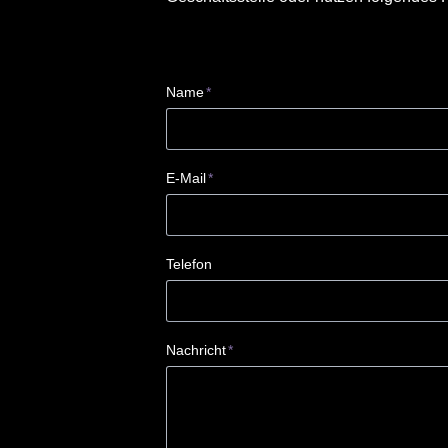
Pflichtfeld
Name
*
Pflichtfeld
E-Mail
*
Telefon
Pflichtfeld
Nachricht
*